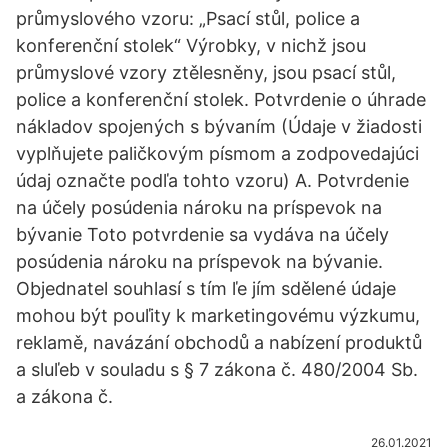
průmyslového vzoru: „Psací stůl, police a
konferenční stolek“ Výrobky, v nichž jsou
průmyslové vzory ztělesněny, jsou psací stůl,
police a konferenční stolek. Potvrdenie o úhrade
nákladov spojených s bývaním (Údaje v žiadosti
vyplňujete paličkovým písmom a zodpovedajúci
údaj označte podľa tohto vzoru) A. Potvrdenie
na účely posúdenia nároku na príspevok na
bývanie Toto potvrdenie sa vydáva na účely
posúdenia nároku na príspevok na bývanie.
Objednatel souhlasí s tím ľe jím sdělené údaje
mohou být pouľity k marketingovému výzkumu,
reklamě, navázání obchodů a nabízení produktů
a sluľeb v souladu s § 7 zákona č. 480/2004 Sb.
a zákona č.
26.01.2021