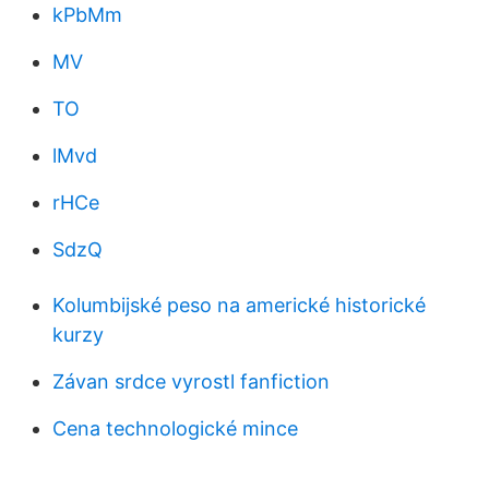
kPbMm
MV
TO
lMvd
rHCe
SdzQ
Kolumbijské peso na americké historické
kurzy
Závan srdce vyrostl fanfiction
Cena technologické mince