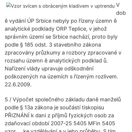
V
dob
ě vydání ÚP Srbice nebyly po řízeny územn ě
analytické podklady ORP Teplice, v jehož
správním území se Srbice nachází, proto byly
podle § 185 odst. 3 stavebního zákona
zpracovány průzkumy a rozbory zpracované v
rozsahu územn ě analytických podklad ů.
Nařízení vlády upravuje odškodnění
poškozených na územích s řízeným rozlivem.
22.6.2009.
5 / Výpočet společného základu daně manželů
podle § 13a zákona je součástí tiskopisu
PŘIZNÁNÍ k dani z příjmů fyzických osob za
zdaňovací období 2007-25 5405 MFin 5405
vzor … ke vzdělávání a v jeho průběhu. S tím